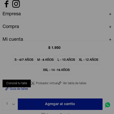


Empresa
Compra
Mi cuenta
$
1.950
S - 6/7 AÑOS
M - 8 AÑOS
L - 10 AÑOS
XL - 12 AÑOS
XXL - 14 -16 AÑOS
© Copyright 2026 / GAP Uruguay
Conocé tu talle
Probador virtual
Ver tabla de talles
Guía de talles
Agregar al carrito
1
Fenicio