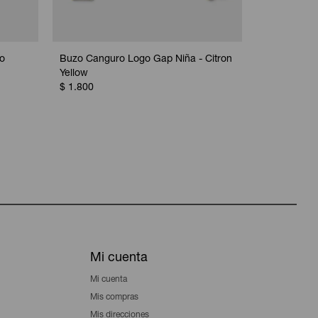
no
Buzo Canguro Logo Gap Niña - Citron
Buzo Cangu
Yellow
Con Felpa N
$
1.800
B08
$
1.800
Mi cuenta
Mi cuenta
Mis compras
Mis direcciones