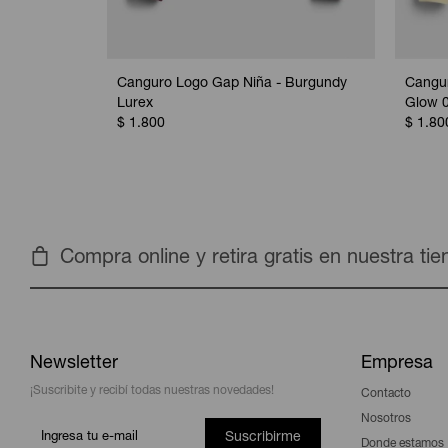
Canguro Logo Gap Niña - Burgundy
Cangur
Lurex
Glow 
$
1.800
$
1.80
Compra online y retira gratis en nuestra ti
Newsletter
Empresa
¡Suscribite y recibí todas nuestras novedades!
Contacto
Nosotros
Suscribirme
Donde estamos