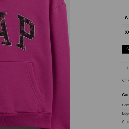
S 
X
C
1
Car
Sec
Log
Cier