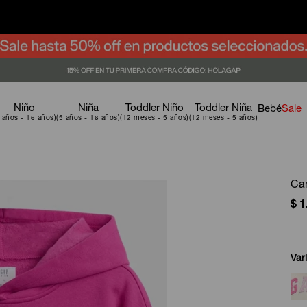
Niño
Niña
Toddler Niño
Toddler Niña
Bebé
Sale
Can
$
1
Var