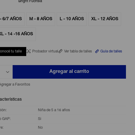
Bright Fuchsia
- 6/7 AÑOS
M - 8 AÑOS
L - 10 AÑOS
XL - 12 AÑOS
XL - 14 -16 AÑOS
onocé tu talle
Probador virtual
Ver tabla de talles
Guía de talles
Agregar al carrito
acterísticas
ción
Niña de 5 a 16 años
o GAP
Si
re
No