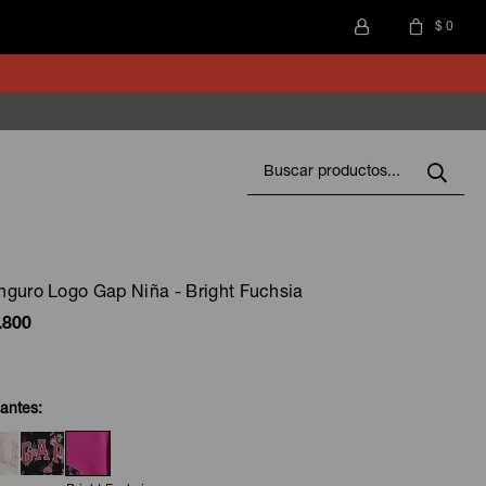
$
0
guro Logo Gap Niña - Bright Fuchsia
.800
iantes: