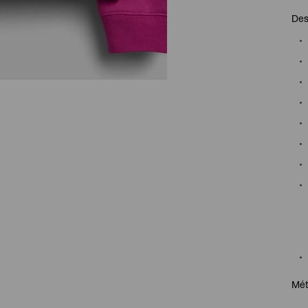
Des
Mét