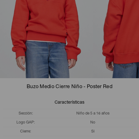
Camperas
Camperas
Camperas
Camperas
Sets
Musculosas
Chalecos
Chalecos
Pijamas
Shorts
Shorts
Ropa interior
Sets
Vestidos y polleras
Ropa interior
Pijamas
Pijamas
Polos
Buzo Medio Cierre Niño - Poster Red
Calzas
Características
Sección
Niño de 5 a 16 años
Logo GAP
No
Cierre
Si