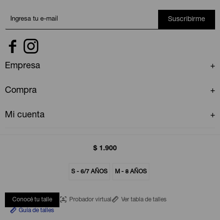
Suscribirme


Empresa
Compra
Mi cuenta
$
1.900
S - 6/7 AÑOS
M - 8 AÑOS
© Copyright 2026 / GAP Uruguay
Conocé tu talle
Probador virtual
Ver tabla de talles
Guía de talles