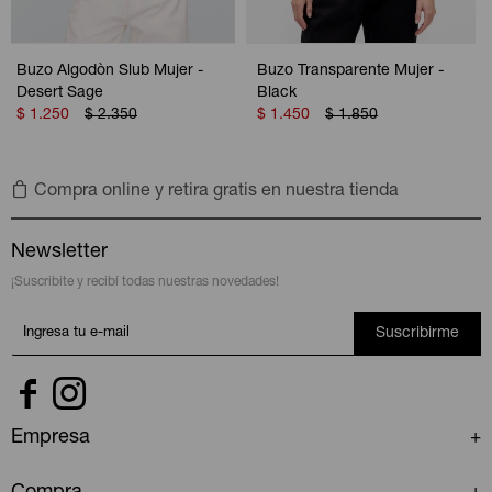
Buzo Algodòn Slub Mujer -
Buzo Transparente Mujer -
Desert Sage
Black
$
1.250
$
2.350
$
1.450
$
1.850
Compra online y retira gratis en nuestra tienda
Newsletter
¡Suscribite y recibí todas nuestras novedades!
Suscribirme


Empresa