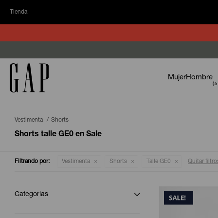
Tienda
Mujer
Hombre
Vestimenta
Shorts
Shorts talle GE0 en Sale
Filtrando por:
Vestimenta
Shorts
Talle GE0
Quitar filtro
Categorías