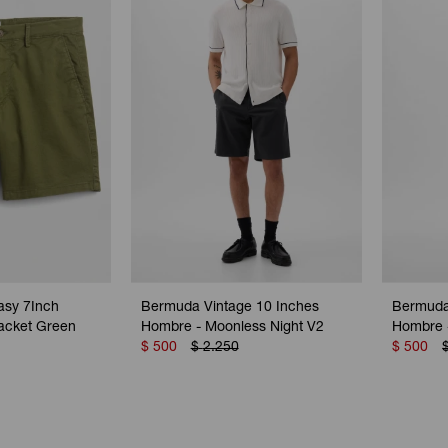
asy 7Inch
Bermuda Vintage 10 Inches
Bermuda
acket Green
Hombre - Moonless Night V2
Hombre -
$
500
$
2.250
$
500