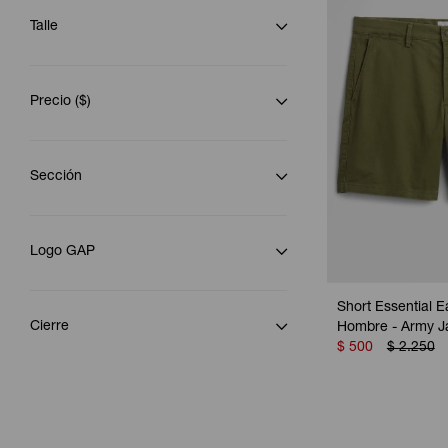
Talle
Precio
($)
Sección
Logo GAP
Short Essential E
Cierre
Hombre - Army J
$
500
$
2.250