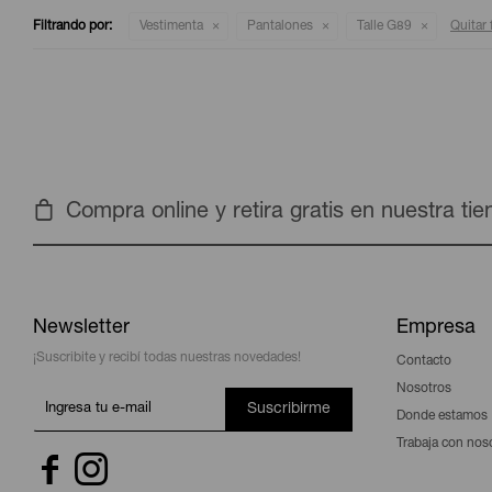
Filtrando por:
Vestimenta
Pantalones
Talle G89
Quitar f
Compra online y retira gratis en nuestra ti
Newsletter
Empresa
¡Suscribite y recibí todas nuestras novedades!
Contacto
Nosotros
Suscribirme
Donde estamos
Trabaja con nos

