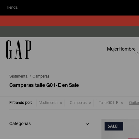
Tienda
Mujer
Hombre
Vestimenta
Camperas
Camperas talle G01-E en Sale
Filtrando por:
Vestimenta
Camperas
Talle G01-E
Quitar
Categorías