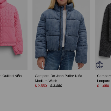
Quilted Niña -
Campera De Jean Puffer Niña -
Campera
Medium Wash
Leopard
$
2.550
$
3.850
$
1.650