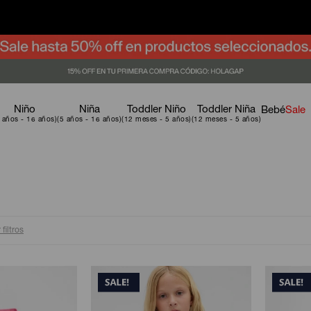
Niño
Niña
Toddler Niño
Toddler Niña
Bebé
Sale
 filtros