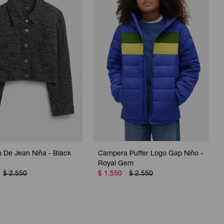
 De Jean Niña - Black
Campera Puffer Logo Gap Niño -
Royal Gem
$
2.550
$
1.550
$
2.550