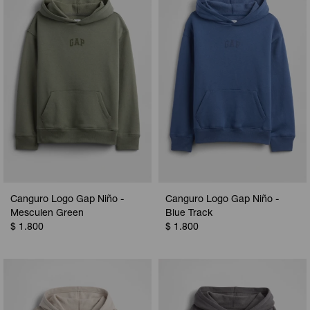
Canguro Logo Gap Niño -
Canguro Logo Gap Niño -
Mesculen Green
Blue Track
$
1.800
$
1.800