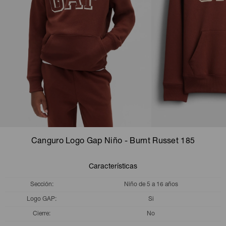
Camperas
Camperas
Camperas
Camperas
Sets
Musculosas
Chalecos
Chalecos
Pijamas
Shorts
Shorts
Ropa interior
Sets
Vestidos y polleras
Ropa interior
Pijamas
Pijamas
Polos
Canguro Logo Gap Niño - Burnt Russet 185
Calzas
Características
Sección
Niño de 5 a 16 años
Logo GAP
Si
Cierre
No