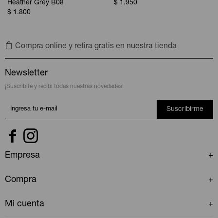
Heather Grey B08
$
1.950
$
1.800
Compra online y retira gratis en nuestra tienda
Newsletter
¡Suscribite y recibí todas nuestras novedades!
Suscribirme


Empresa
Compra
Mi cuenta