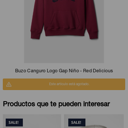
Camperas
Camperas
Camperas
Camperas
Sets
Musculosas
Chalecos
Chalecos
Pijamas
Shorts
Shorts
Ropa interior
Sets
Vestidos y polleras
Ropa interior
Pijamas
Pijamas
Polos
Buzo Canguro Logo Gap Niño - Red Delicious
Calzas
Este artículo está agotado.
Productos que te pueden interesar