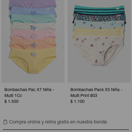
Camperas
Camperas
Camperas
Camperas
Sets
Musculosas
Chalecos
Chalecos
Pijamas
Shorts
Shorts
Ropa interior
Sets
Vestidos y polleras
Ropa interior
Pijamas
Pijamas
Polos
Calzas
Bombachas Pac X7 Niña -
Bombachas Pack X5 Niña -
Multi 1Cc
Multi Print 803
$
1.500
$
1.100
Compra online y retira gratis en nuestra tienda