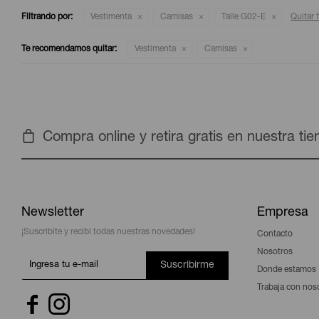
Filtrando por:
Vestimenta
Camisas
Talle G02-E
Quitar f
Te recomendamos quitar:
Vestimenta
Camisas
Compra online y retira gratis en nuestra ti
Newsletter
Empresa
¡Suscribite y recibí todas nuestras novedades!
Contacto
Nosotros
Suscribirme
Donde estamos
Trabaja con nos

