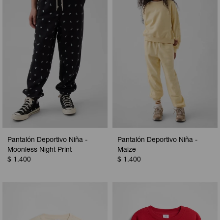
Camperas
Camperas
Camperas
Camperas
Sets
Musculosas
Chalecos
Chalecos
Pijamas
Shorts
Shorts
Ropa interior
Sets
Vestidos y polleras
Ropa interior
Pijamas
Pijamas
Polos
Pantalón Deportivo Niña -
Pantalón Deportivo Niña -
Calzas
Moonless Night Print
Maize
$
1.400
$
1.400