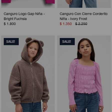
Canguro Logo Gap Niña -
Canguro Con Cierre Corderito
Bright Fuchsia
Niña - Ivory Frost
$
1.800
$
1.350
$
2.250