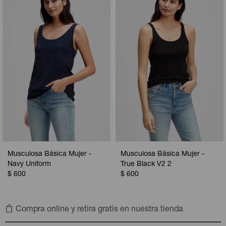
Camperas
Camperas
Camperas
Camperas
Sets
Musculosas
Chalecos
Chalecos
Pijamas
Shorts
Shorts
Ropa interior
Sets
Vestidos y polleras
Ropa interior
Pijamas
Pijamas
Polos
Calzas
Musculosa Básica Mujer -
Musculosa Básica Mujer -
Navy Uniform
True Black V2 2
$
600
$
600
Compra online y retira gratis en nuestra tienda