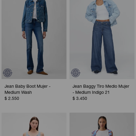
Camperas
Camperas
Camperas
Camperas
Sets
Musculosas
Chalecos
Chalecos
Pijamas
Shorts
Shorts
Ropa interior
Sets
Vestidos y polleras
Ropa interior
Pijamas
Pijamas
Polos
Jean Baby Boot Mujer -
Jean Baggy Tiro Medio Mujer
Calzas
Medium Wash
- Medium Indigo 21
$
2.550
$
3.450