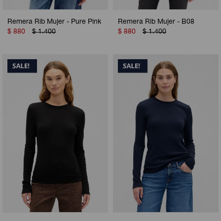
Remera Rib Mujer - Pure Pink
Remera Rib Mujer - B08
$
880
$
1.400
$
880
$
1.400