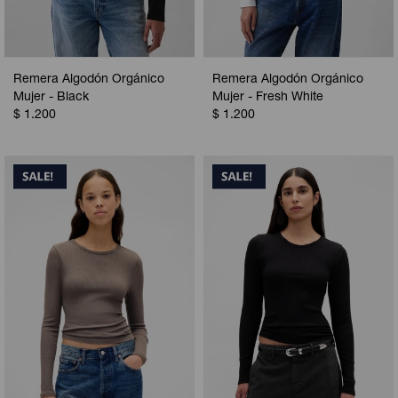
Remera Algodón Orgánico
Remera Algodón Orgánico
Mujer - Black
Mujer - Fresh White
$
1.200
$
1.200