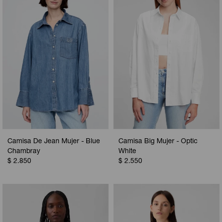
Camperas
Camperas
Camperas
Camperas
Sets
Musculosas
Chalecos
Chalecos
Pijamas
Shorts
Shorts
Ropa interior
Sets
Vestidos y polleras
Ropa interior
Pijamas
Pijamas
Polos
Camisa De Jean Mujer - Blue
Camisa Big Mujer - Optic
Calzas
Chambray
White
$
2.850
$
2.550