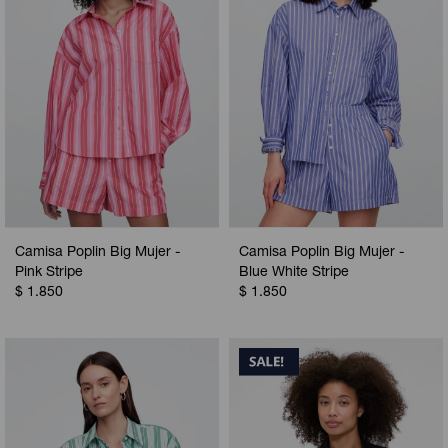
Camisa Poplin Big Mujer -
Camisa Poplin Big Mujer -
Pink Stripe
Blue White Stripe
$
1.850
$
1.850