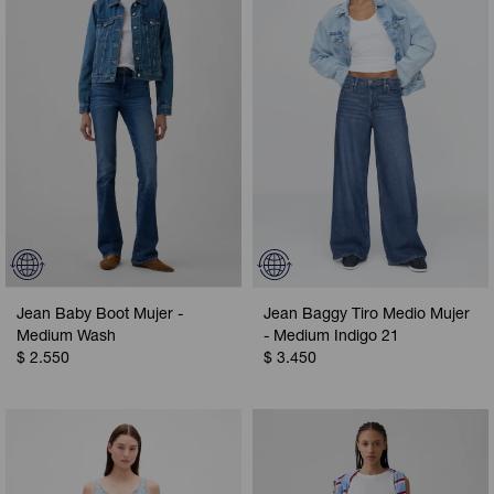
Camperas
Camperas
Camperas
Camperas
Sets
Musculosas
Chalecos
Chalecos
Pijamas
Shorts
Shorts
Ropa interior
Sets
Vestidos y polleras
Ropa interior
Pijamas
Pijamas
Polos
Jean Baby Boot Mujer -
Jean Baggy Tiro Medio Mujer
Calzas
Medium Wash
- Medium Indigo 21
$
2.550
$
3.450