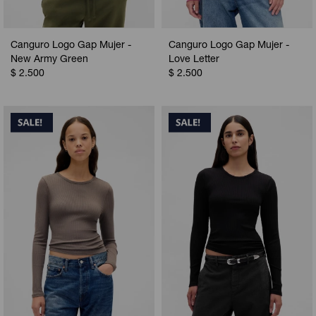
Canguro Logo Gap Mujer -
Canguro Logo Gap Mujer -
New Army Green
Love Letter
$
2.500
$
2.500