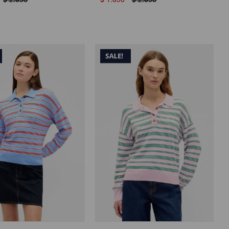
$
2.850
$
1.850
$
2.850