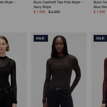
sle Mujer -
Buzo Cashsoft Tipo Polo Mujer -
Buzo Cas
Navy Stripe
Blue Red
$
1.550
$
2.350
$
1.550