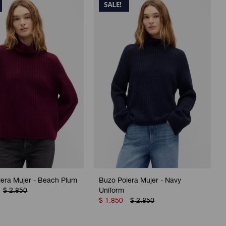
lera Mujer - Beach Plum
Buzo Polera Mujer - Navy
$
2.850
Uniform
$
1.850
$
2.850