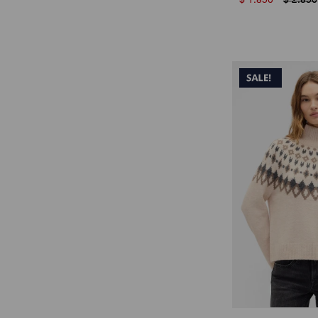
$
1.850
$
2.850