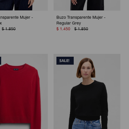
nsparente Mujer -
Buzo Transparente Mujer -
x
Regular Grey
$
1.850
$
1.450
$
1.850