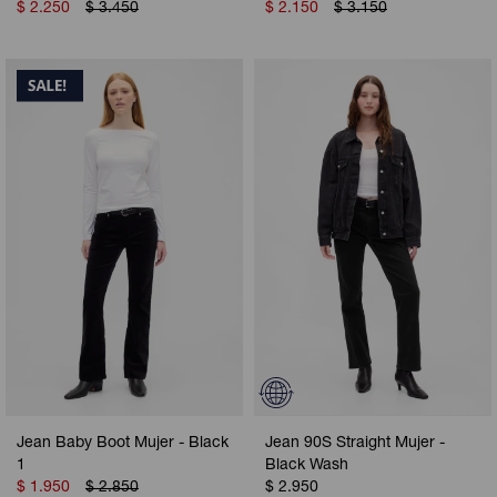
$
2.250
$
3.450
$
2.150
$
3.150
Jean Baby Boot Mujer - Black
Jean 90S Straight Mujer -
1
Black Wash
$
1.950
$
2.850
$
2.950