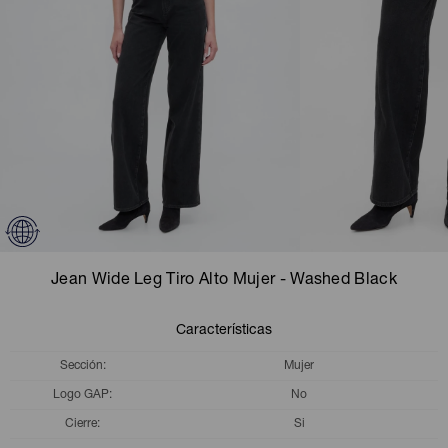
Camperas
Camperas
Camperas
Camperas
Sets
Musculosas
Chalecos
Chalecos
Pijamas
Shorts
Shorts
Ropa interior
Sets
Vestidos y polleras
Ropa interior
Pijamas
Pijamas
Polos
Jean Wide Leg Tiro Alto Mujer - Washed Black
Calzas
Características
Sección
Mujer
Logo GAP
No
Cierre
Si