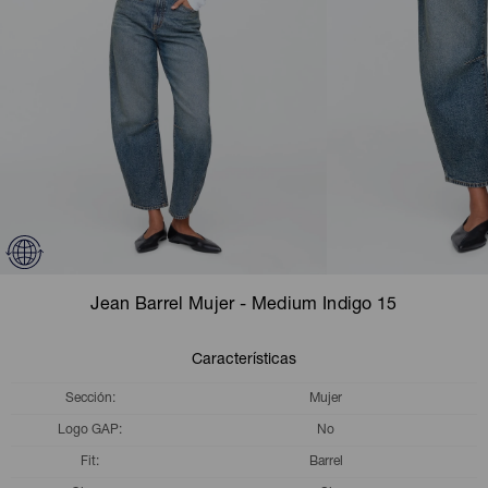
Camperas
Camperas
Camperas
Camperas
Sets
Musculosas
Chalecos
Chalecos
Pijamas
Shorts
Shorts
Ropa interior
Sets
Vestidos y polleras
Ropa interior
Pijamas
Pijamas
Polos
Jean Barrel Mujer - Medium Indigo 15
Calzas
Características
Sección
Mujer
Logo GAP
No
Fit
Barrel