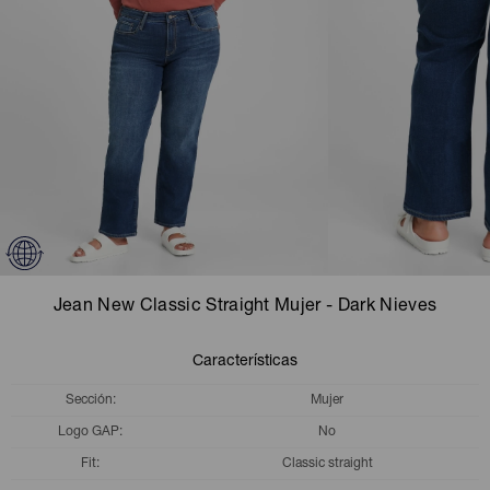
Camperas
Camperas
Camperas
Camperas
Sets
Musculosas
Chalecos
Chalecos
Pijamas
Shorts
Shorts
Ropa interior
Sets
Vestidos y polleras
Ropa interior
Pijamas
Pijamas
Polos
Jean New Classic Straight Mujer - Dark Nieves
Calzas
Características
Sección
Mujer
Logo GAP
No
Fit
Classic straight