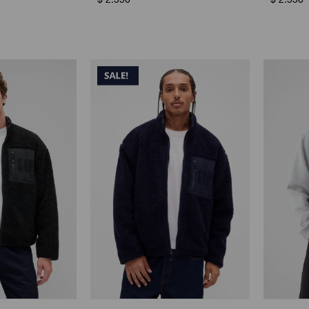
$
2.550
$
2.550