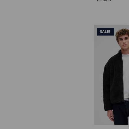
$
2.550