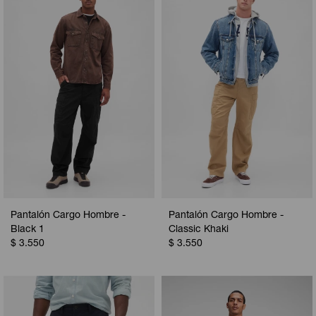
Camperas
Camperas
Camperas
Camperas
Sets
Musculosas
Chalecos
Chalecos
Pijamas
Shorts
Shorts
Ropa interior
Sets
Vestidos y polleras
Ropa interior
Pijamas
Pijamas
Polos
Calzas
Pantalón Cargo Hombre -
Pantalón Cargo Hombre -
Black 1
Classic Khaki
$
3.550
$
3.550