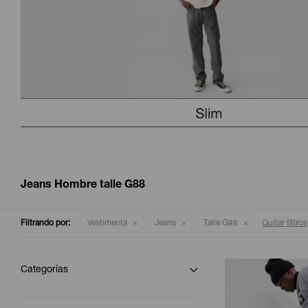
Jeans Hombre talle G88
Filtrando por:
Vestimenta
Jeans
Talle G88
Quitar filtros
Categorías