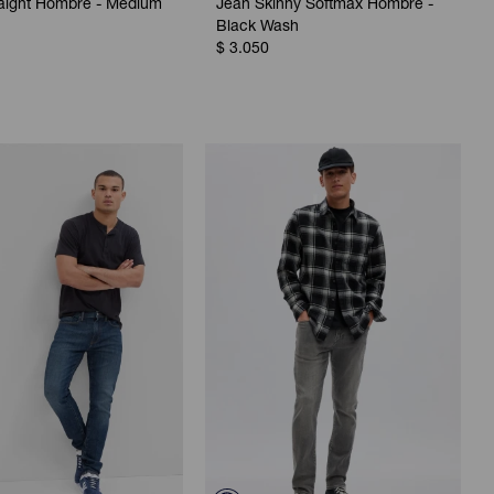
raight Hombre - Medium
Jean Skinny Softmax Hombre -
Black Wash
$
3.050