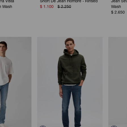
rra Vista
Short De Jean Hombre - Rinsed
Jean St
m Wash
$
1.100
$
2.250
Wash
$
2.650