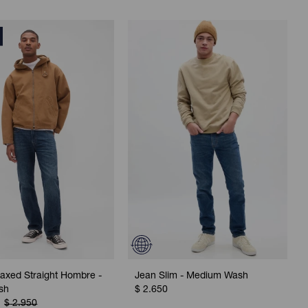
axed Straight Hombre -
Jean Slim - Medium Wash
sh
$
2.650
$
2.950