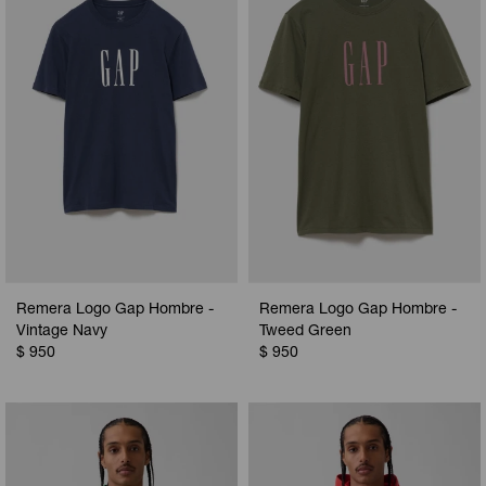
Camperas
Camperas
Camperas
Camperas
Sets
Musculosas
Chalecos
Chalecos
Pijamas
Shorts
Shorts
Ropa interior
Sets
Vestidos y polleras
Ropa interior
Pijamas
Pijamas
Polos
Remera Logo Gap Hombre -
Remera Logo Gap Hombre -
Calzas
Vintage Navy
Tweed Green
$
950
$
950