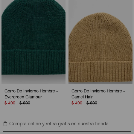
Camperas
Camperas
Camperas
Camperas
Sets
Musculosas
Chalecos
Chalecos
Pijamas
Shorts
Shorts
Ropa interior
Sets
Vestidos y polleras
Ropa interior
Pijamas
Pijamas
Polos
Calzas
Gorro De Invierno Hombre -
Gorro De Invierno Hombre -
Evergreen Glamour
Camel Hair
$
400
$
800
$
400
$
800
Compra online y retira gratis en nuestra tienda