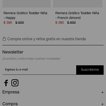
Remera Gráfico Toddler Niña
Remera Gràfico Toddler Niña
- Happy
- French Almond
$
380
$
600
$
380
$
600
Compra online y retira gratis en nuestra tienda
Newsletter
¡Suscribite y recibí todas nuestras novedades!
Suscribirme


Empresa
Compra