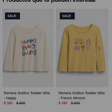
Productos que te pueden interesar
Remera Gráfico Toddler Niña
Remera Gràfico Toddler Niña
- Happy
- French Almond
$
380
$
600
$
380
$
600