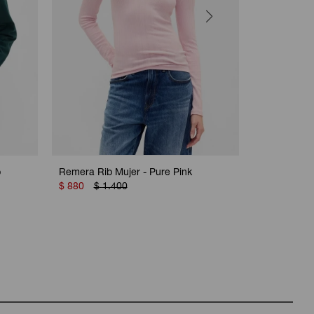
p
Remera Rib Mujer - Pure Pink
Remera Rib
$
880
$
1.400
Plymouth R
$
980
$
1.