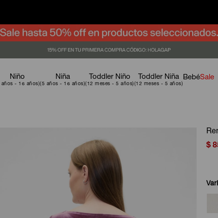
Niño
Niña
Toddler Niño
Toddler Niña
Bebé
Sale
Re
$
8
Var