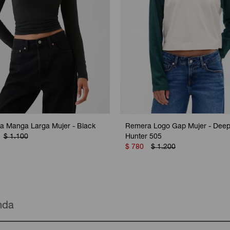
 Manga Larga Mujer - Black
Remera Logo Gap Mujer - Dee
$
1.100
Hunter 505
$
780
$
1.200
enda