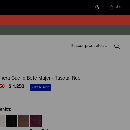
$
0
mera Cuello Bote Mujer - Tuscan Red
50
$
1.250
32
iantes: