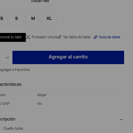
Tuscan Red
XS
S
M
XL
onocé tu talle
Probador virtual
Ver tabla de talles
Guía de talles
Agregar al carrito
acterísticas
ción
Mujer
o GAP
No
cripción
Cuello bote.