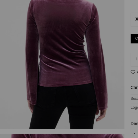
C
1
Car
Sec
Log
Des