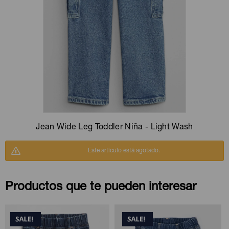
Camperas
Camperas
Camperas
Camperas
Sets
Musculosas
Chalecos
Chalecos
Pijamas
Shorts
Shorts
Ropa interior
Sets
Vestidos y polleras
Ropa interior
Pijamas
Pijamas
Polos
Jean Wide Leg Toddler Niña - Light Wash
Calzas
Este artículo está agotado.
Productos que te pueden interesar