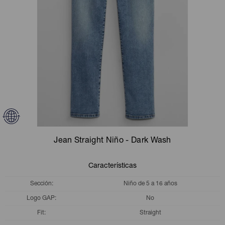
Camperas
Camperas
Camperas
Camperas
Sets
Musculosas
Chalecos
Chalecos
Pijamas
Shorts
Shorts
Ropa interior
Sets
Vestidos y polleras
Ropa interior
Pijamas
Pijamas
Polos
Jean Straight Niño - Dark Wash
Calzas
Características
Sección
Niño de 5 a 16 años
Logo GAP
No
Fit
Straight