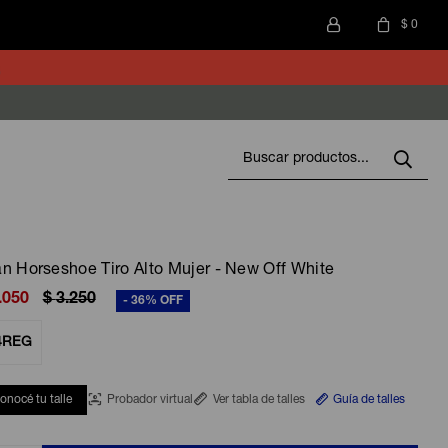
$
0
n Horseshoe Tiro Alto Mujer - New Off White
.050
$
3.250
36
4REG
onocé tu talle
Probador virtual
Ver tabla de talles
Guía de talles