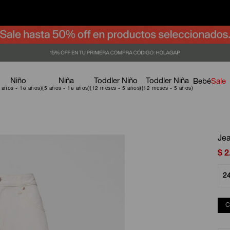
Niño
Niña
Toddler Niño
Toddler Niña
Bebé
Sale
Jea
$
2
2
C