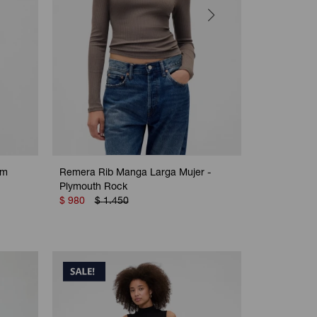
rm
Remera Rib Manga Larga Mujer -
Remera Alg
Plymouth Rock
Black
$
980
$
1.450
$
1.200