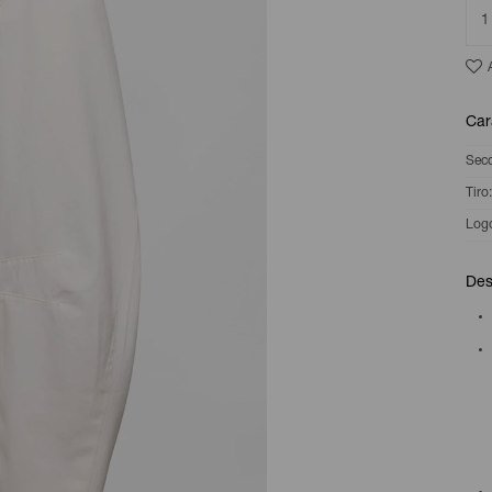
1
Car
Sec
Tiro
Log
Des