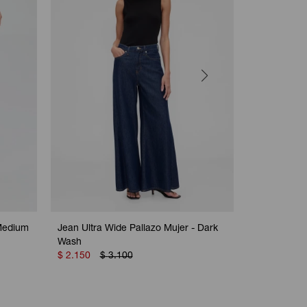
 Medium
Jean Ultra Wide Pallazo Mujer - Dark
Jean Long A
Wash
$
2.150
$
$
2.150
$
3.100