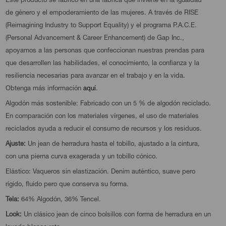
Este producto se fabricó en una fábrica que invierte en la igualdad
de género y el empoderamiento de las mujeres. A través de RISE
(Reimagining Industry to Support Equality) y el programa P.A.C.E.
(Personal Advancement & Career Enhancement) de Gap Inc.,
apoyamos a las personas que confeccionan nuestras prendas para
que desarrollen las habilidades, el conocimiento, la confianza y la
resiliencia necesarias para avanzar en el trabajo y en la vida.
Obtenga más información
aquí
.
Algodón más sostenible: Fabricado con un 5 % de algodón reciclado.
En comparación con los materiales vírgenes, el uso de materiales
reciclados ayuda a reducir el consumo de recursos y los residuos.
Ajuste:
Un jean de herradura hasta el tobillo, ajustado a la cintura,
con una pierna curva exagerada y un tobillo cónico.
Elástico: Vaqueros sin elastización. Denim auténtico, suave pero
rígido, fluido pero que conserva su forma.
Tela:
64% Algodón, 36% Tencel.
Look:
Un clásico jean de cinco bolsillos con forma de herradura en un