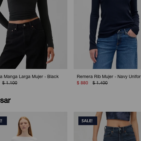
 Manga Larga Mujer - Black
Remera Rib Mujer - Navy Unifo
$
1.100
$
880
$
1.400
sar