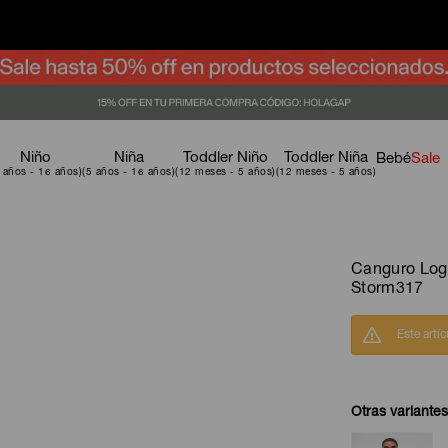
Niño
Niña
Toddler Niño
Toddler Niña
Bebé
Sale
Canguro Log
Storm317
Este artí
Otras variantes