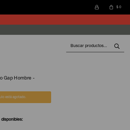
$
0
o Gap Hombre -
culo está agotado.
 disponibles: