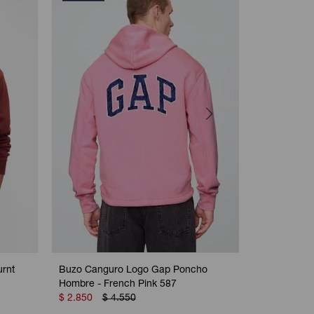
rnt
Buzo Canguro Logo Gap Poncho
Canguro Con
Hombre - French Pink 587
Heather Gr
$
2.850
$
4.550
$
3.250