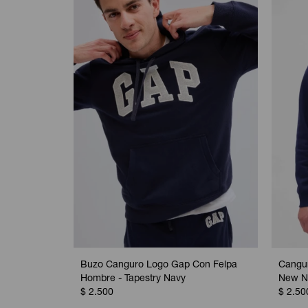
Buzo Canguro Logo Gap Con Felpa
Cangur
Hombre - Tapestry Navy
New N
$
2.500
$
2.50