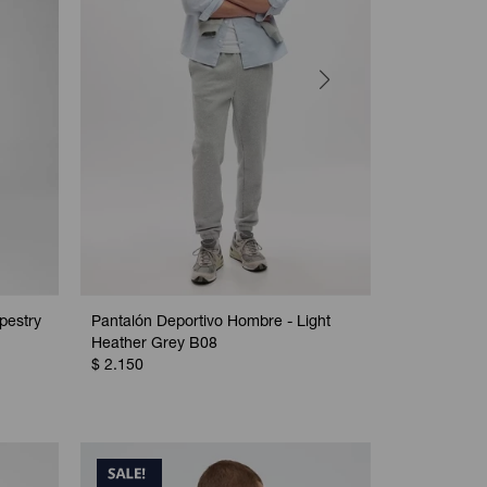
pestry
Pantalón Deportivo Hombre - Light
Pantalon De
Heather Grey B08
Gap Hombre
$
2.150
$
2.150