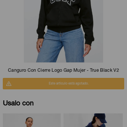
Camperas
Camperas
Camperas
Camperas
Sets
Musculosas
Chalecos
Chalecos
Pijamas
Shorts
Shorts
Ropa interior
Sets
Vestidos y polleras
Ropa interior
Pijamas
Pijamas
Polos
Canguro Con Cierre Logo Gap Mujer - True Black V2
Calzas
Este artículo está agotado.
Usalo con