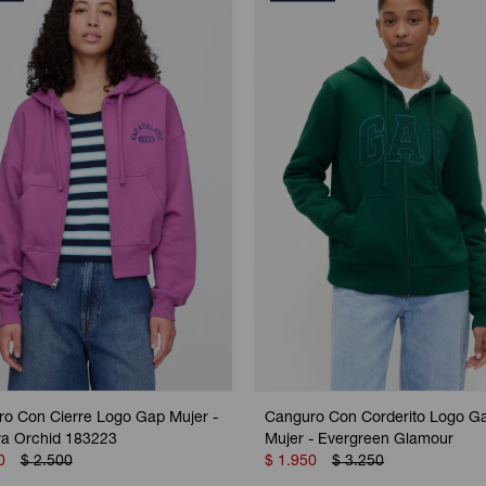
o Con Cierre Logo Gap Mujer -
Canguro Con Corderito Logo G
ya Orchid 183223
Mujer - Evergreen Glamour
0
$
2.500
$
1.950
$
3.250