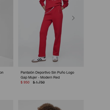
on
Pantalón Deportivo Sin Puño Logo
Pantalón De
Gap Mujer - Modern Red
V2
$
950
$
1.750
$
1.280
$