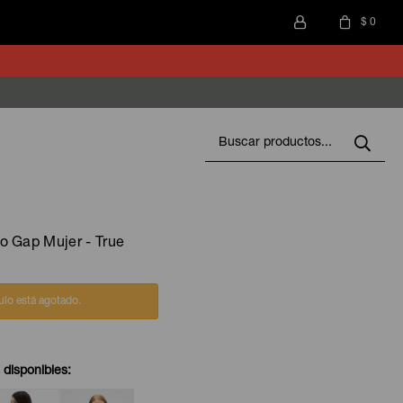
$
0
o Gap Mujer - True
culo está agotado.
 disponibles: