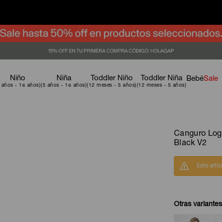
Niño
Niña
Toddler Niño
Toddler Niña
Bebé
Sale
Canguro Log
Black V2
Este artí
Otras variantes