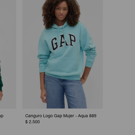
ap
Canguro Logo Gap Mujer - Aqua 889
Canguro Cas
$
2.500
Grey
$
2.550
$