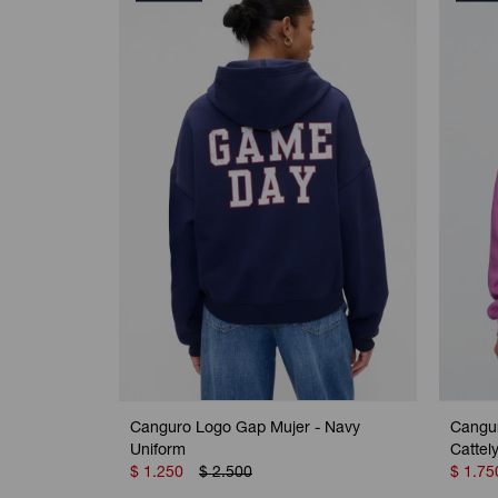
Canguro Logo Gap Mujer - Navy
Cangur
Uniform
Cattel
$
1.250
$
2.500
$
1.75