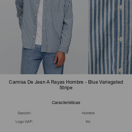
Camperas
Camperas
Camperas
Camperas
Sets
Musculosas
Chalecos
Chalecos
Pijamas
Shorts
Shorts
Ropa interior
Sets
Vestidos y polleras
Ropa interior
Pijamas
Pijamas
Polos
Camisa De Jean A Rayas Hombre - Blue Variegated
Calzas
Stripe
Características
Sección
Hombre
Logo GAP
No