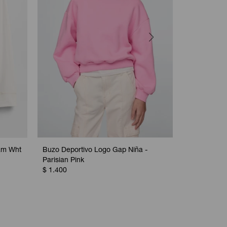
am Wht
Buzo Deportivo Logo Gap Niña -
Buzo Logo G
Parisian Pink
$
1.800
$
1.400