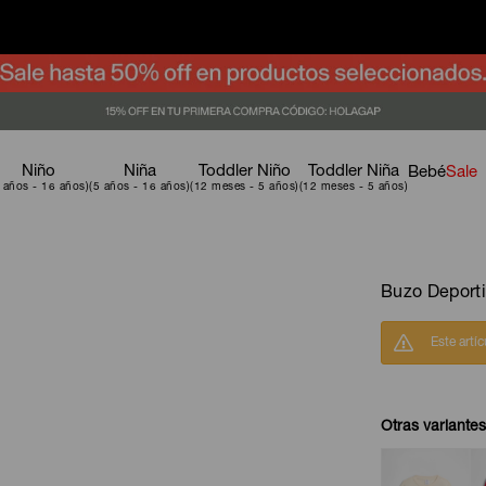
Niño
Niña
Toddler Niño
Toddler Niña
Bebé
Sale
Buzo Deporti
Este artí
Otras variantes