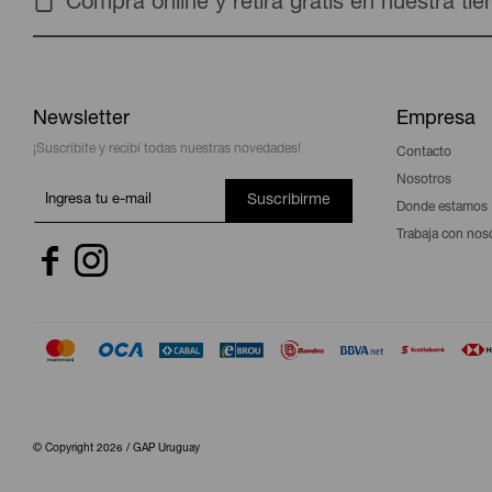
Compra online y retira gratis en nuestra ti
Newsletter
Empresa
¡Suscribite y recibí todas nuestras novedades!
Contacto
Nosotros
Suscribirme
Donde estamos
Trabaja con nos


© Copyright 2026 / GAP Uruguay