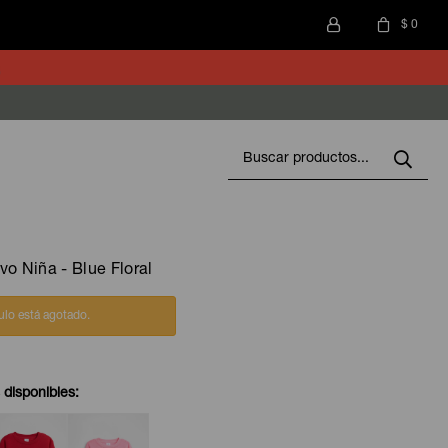
$
0
vo Niña - Blue Floral
culo está agotado.
 disponibles: