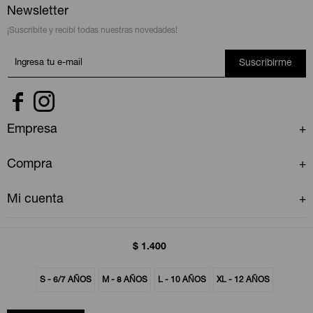
Newsletter
¡Suscribite y recibí todas nuestras novedades!
Suscribirme


Empresa
Compra
Mi cuenta
$
1.400
S - 6/7 AÑOS
M - 8 AÑOS
L - 10 AÑOS
XL - 12 AÑOS
© Copyright 2026 / GAP Uruguay