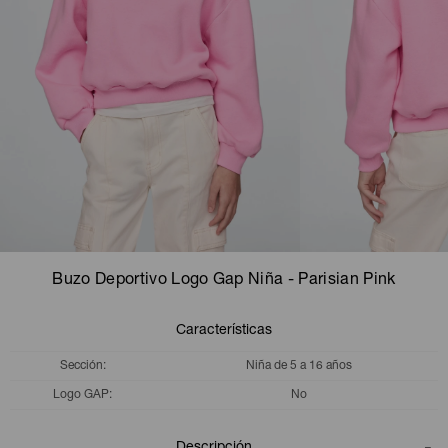
Camperas
Camperas
Camperas
Camperas
Sets
Musculosas
Chalecos
Chalecos
Pijamas
Shorts
Shorts
Ropa interior
Sets
Vestidos y polleras
Ropa interior
Pijamas
Pijamas
Polos
Buzo Deportivo Logo Gap Niña - Parisian Pink
Calzas
Características
Sección
Niña de 5 a 16 años
Logo GAP
No
Descripción