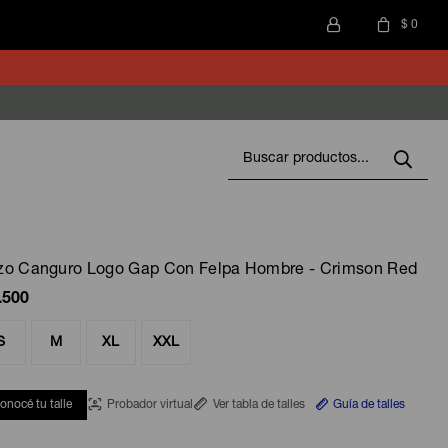
$
0
zo Canguro Logo Gap Con Felpa Hombre - Crimson Red
.500
S
M
XL
XXL
onocé tu talle
Probador virtual
Ver tabla de talles
Guía de talles