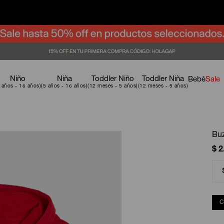
Niño
Niña
Toddler Niño
Toddler Niña
Bebé
Sale
Bu
$
2
C