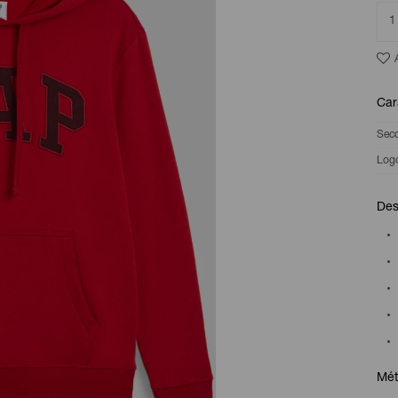
1
Car
Sec
Log
Des
Mét