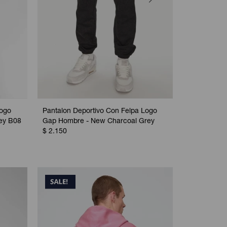
Logo
Pantalon Deportivo Con Felpa Logo
Pantalon De
ey B08
Gap Hombre - New Charcoal Grey
Gap Hombre 
$
2.150
$
2.150