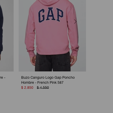
e -
Buzo Canguro Logo Gap Poncho
Canguro Con
Hombre - French Pink 587
Heather Gr
$
2.850
$
4.550
$
3.250