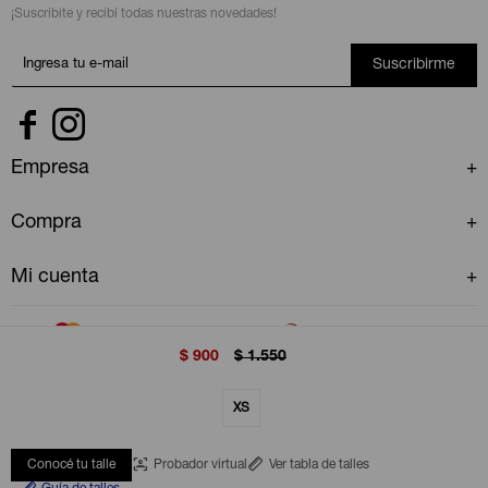
¡Suscribite y recibí todas nuestras novedades!
Suscribirme


Empresa
Compra
Mi cuenta
$
900
$
1.550
XS
© Copyright 2026 / GAP Uruguay
Conocé tu talle
Probador virtual
Ver tabla de talles