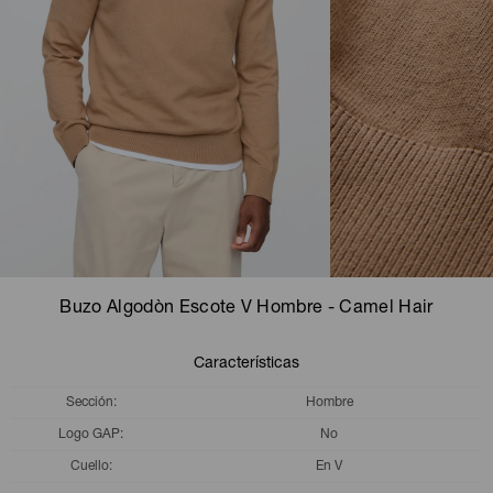
Camperas
Camperas
Camperas
Camperas
Sets
Musculosas
Chalecos
Chalecos
Pijamas
Shorts
Shorts
Ropa interior
Sets
Vestidos y polleras
Ropa interior
Pijamas
Pijamas
Polos
Buzo Algodòn Escote V Hombre - Camel Hair
Calzas
Características
Sección
Hombre
Logo GAP
No
Cuello
En V