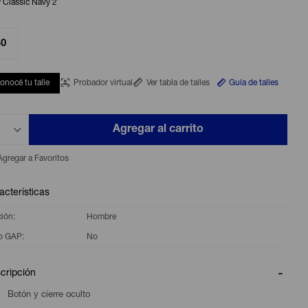
 Classic Navy 2
30
onocé tu talle
Probador virtual
Ver tabla de talles
Guía de talles
Agregar al carrito
acterísticas
ción
Hombre
o GAP
No
cripción
Botón y cierre oculto