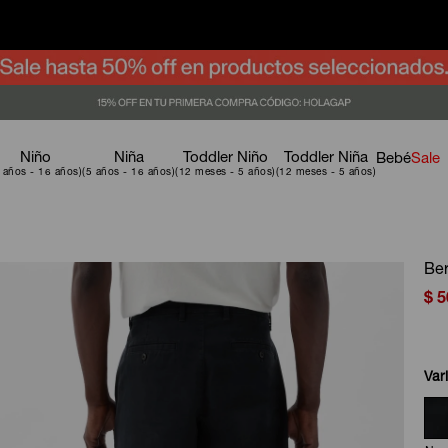
Niño
Niña
Toddler Niño
Toddler Niña
Bebé
Sale
Be
$
5
Var