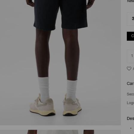
New
C
1
Car
Sec
Log
Des