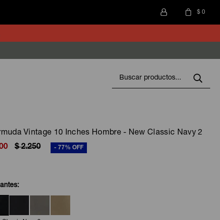
$
0
rmuda Vintage 10 Inches Hombre - New Classic Navy 2
00
$
2.250
77
iantes: