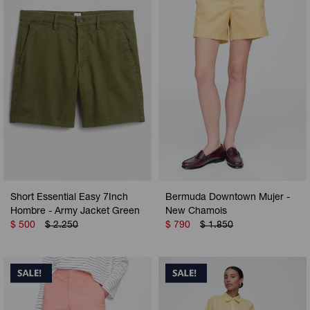
Camperas
Camperas
Camperas
Camperas
Sets
Musculosas
Chalecos
Chalecos
Pijamas
Shorts
Shorts
Ropa interior
Sets
Vestidos y polleras
Ropa interior
Pijamas
Pijamas
Polos
Short Essential Easy 7Inch
Bermuda Downtown Mujer -
Calzas
Hombre - Army Jacket Green
New Chamois
$
500
$
2.250
$
790
$
1.850