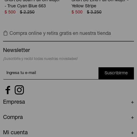
Short De Jean Pull On Mujer
Short De Lino Pull On Mujer -
- True Cyan Blue 663
Yellow Stripe
$
500
$
2.250
$
500
$
3.250
Compra online y retira gratis en nuestra tienda
Newsletter
¡Suscribite y recibí todas nuestras novedades!
Suscribirme


Empresa
Compra
Mi cuenta