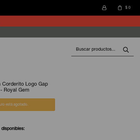
$
0
 Corderito Logo Gap
 - Royal Gem
culo está agotado.
 disponibles: