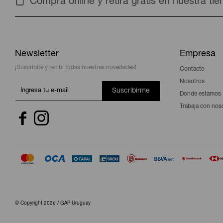
Compra online y retira gratis en nuestra ti
Newsletter
Empresa
¡Suscribite y recibí todas nuestras novedades!
Contacto
Nosotros
Suscribirme
Donde estamos
Trabaja con nos


© Copyright 2026 / GAP Uruguay