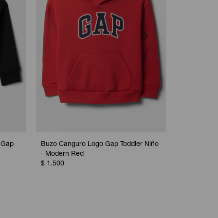
 Gap
Buzo Canguro Logo Gap Toddler Niño
Canguro Log
- Modern Red
Bainbridge 
$
1.500
$
1.500