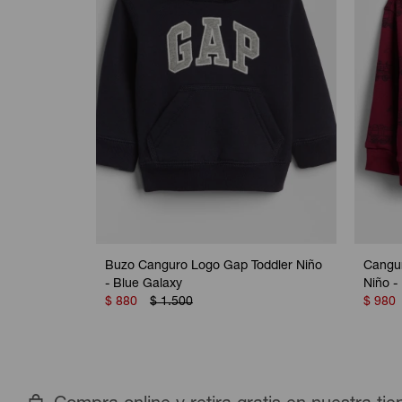
Buzo Canguro Logo Gap Toddler Niño
Cangur
- Blue Galaxy
Niño -
$
880
$
1.500
$
980