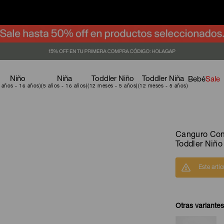
Niño
Niña
Toddler Niño
Toddler Niña
Bebé
Sale
Canguro Con
Toddler Niño
Este artí
Otras variantes