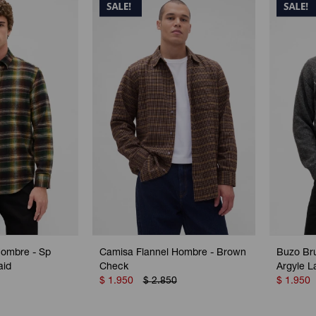
Hombre - Sp
Camisa Flannel Hombre - Brown
Buzo Br
aid
Check
Argyle 
$
1.950
$
2.850
$
1.950