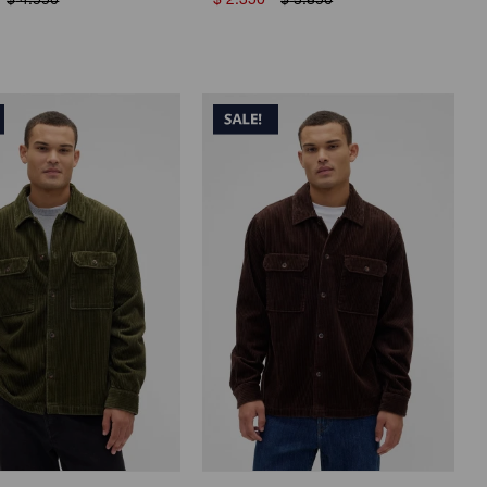
$
4.550
$
2.350
$
3.850