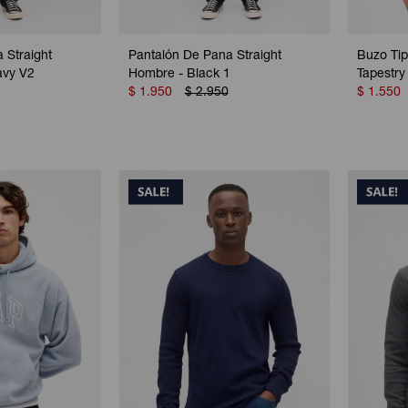
 Straight
Pantalón De Pana Straight
Buzo Ti
avy V2
Hombre - Black 1
Tapestry
$
1.950
$
2.950
$
1.550