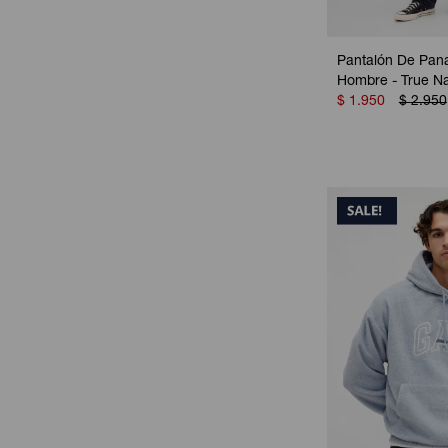
Pantalón De Pana
Hombre - True N
$
1.950
$
2.950