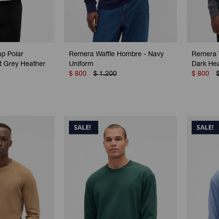
p Polar
Remera Waffle Hombre - Navy
Remera 
t Grey Heather
Uniform
Dark He
$
800
$
1.200
$
800