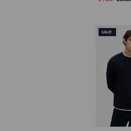
$
1.850
$
2.500