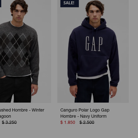
ushed Hombre - Winter
Canguro Polar Logo Gap
Lagoon
Hombre - Navy Uniform
$
3.250
$
1.850
$
2.500