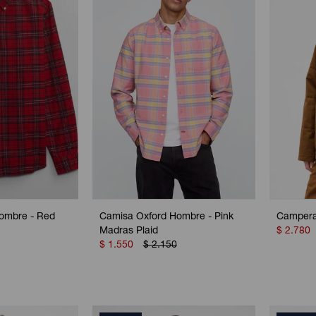
ombre - Red
Camisa Oxford Hombre - Pink
Campera
Madras Plaid
$
2.780
$
1.550
$
2.150