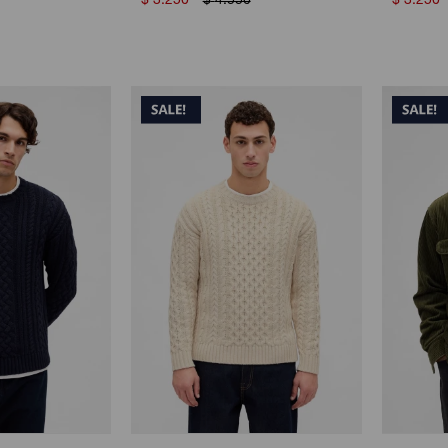
$
3.250
$
4.550
$
3.250