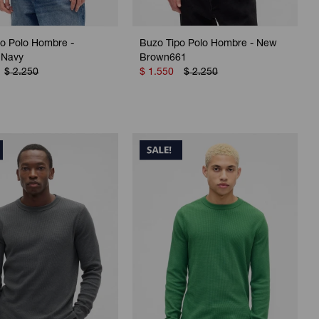
po Polo Hombre -
Buzo Tipo Polo Hombre - New
 Navy
Brown661
$
2.250
$
1.550
$
2.250