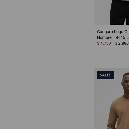
Canguro Logo Ga
Hombre - Bc15 L
$
1.750
$
2.880