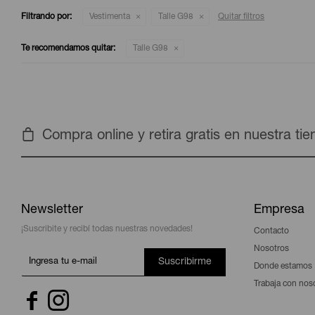
Filtrando por:
Vestimenta
Talle G98
Quitar filtros
Te recomendamos quitar:
Talle G98
Compra online y retira gratis en nuestra ti
Newsletter
Empresa
¡Suscribite y recibí todas nuestras novedades!
Contacto
Nosotros
Suscribirme
Donde estamos
Trabaja con nos

