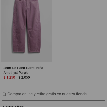
Camperas
Camperas
Camperas
Camperas
Sets
Musculosas
Chalecos
Chalecos
Pijamas
Shorts
Shorts
Ropa interior
Sets
Vestidos y polleras
Ropa interior
Pijamas
Pijamas
Polos
Jean De Pana Barrel Niña -
Calzas
Amethyst Purple
$
1.250
$
2.050
Compra online y retira gratis en nuestra tienda